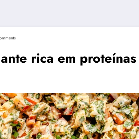
omments
ante rica em proteínas 
)