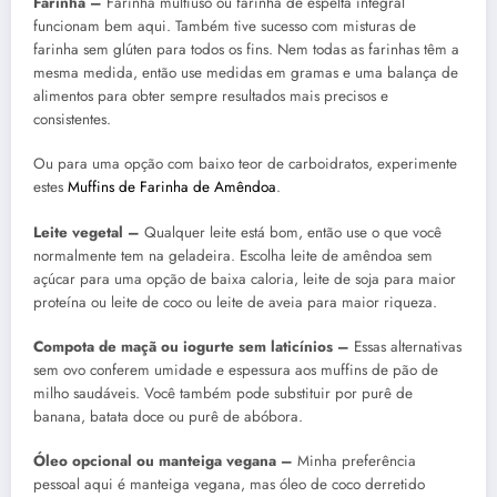
Farinha –
Farinha multiuso ou farinha de espelta integral
funcionam bem aqui. Também tive sucesso com misturas de
farinha sem glúten para todos os fins. Nem todas as farinhas têm a
mesma medida, então use medidas em gramas e uma balança de
alimentos para obter sempre resultados mais precisos e
consistentes.
Ou para uma opção com baixo teor de carboidratos, experimente
estes
Muffins de Farinha de Amêndoa
.
Leite vegetal –
Qualquer leite está bom, então use o que você
normalmente tem na geladeira. Escolha leite de amêndoa sem
açúcar para uma opção de baixa caloria, leite de soja para maior
proteína ou leite de coco ou leite de aveia para maior riqueza.
Compota de maçã ou iogurte sem laticínios –
Essas alternativas
sem ovo conferem umidade e espessura aos muffins de pão de
milho saudáveis. Você também pode substituir por purê de
banana, batata doce ou purê de abóbora.
Óleo opcional ou manteiga vegana –
Minha preferência
pessoal aqui é manteiga vegana, mas óleo de coco derretido