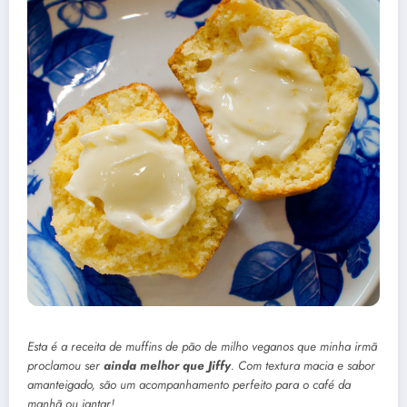
Esta é a receita de muffins de pão de milho veganos que minha irmã
proclamou ser
ainda melhor que Jiffy
. Com textura macia e sabor
amanteigado, são um acompanhamento perfeito para o café da
manhã ou jantar!