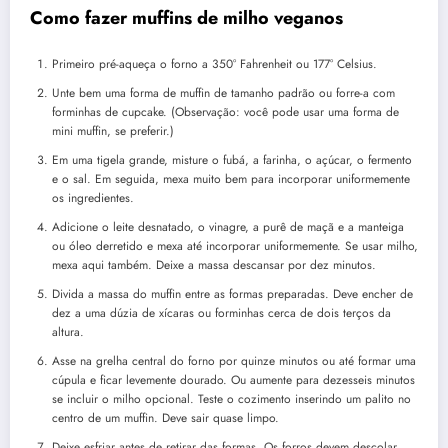
Como fazer muffins de milho veganos
Primeiro pré-aqueça o forno a 350° Fahrenheit ou 177° Celsius.
Unte bem uma forma de muffin de tamanho padrão ou forre-a com
forminhas de cupcake. (Observação: você pode usar uma forma de
mini muffin, se preferir.)
Em uma tigela grande, misture o fubá, a farinha, o açúcar, o fermento
e o sal. Em seguida, mexa muito bem para incorporar uniformemente
os ingredientes.
Adicione o leite desnatado, o vinagre, a purê de maçã e a manteiga
ou óleo derretido e mexa até incorporar uniformemente. Se usar milho,
mexa aqui também. Deixe a massa descansar por dez minutos.
Divida a massa do muffin entre as formas preparadas. Deve encher de
dez a uma dúzia de xícaras ou forminhas cerca de dois terços da
altura.
Asse na grelha central do forno por quinze minutos ou até formar uma
cúpula e ficar levemente dourado. Ou aumente para dezesseis minutos
se incluir o milho opcional. Teste o cozimento inserindo um palito no
centro de um muffin. Deve sair quase limpo.
Deixe esfriar antes de retirar das formas. Os forros devem descolar