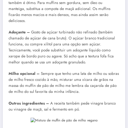
também é ótimo. Para muffins sem gordura, sem óleo ou
manteiga, substitua a compota de maçã adicional. Os muffins
ficarão menos macios e mais densos, mas ainda assim serão
deliciosos.
Adoçante –
Gosto de açúcar turbinado não refinado (também
chamado de açúcar de cana bruto). O açúcar branco tradicional
funciona, ou compre xilitol para uma opção sem açúcar.
Tecnicamente, você pode substituir um adoçante líquido como
xarope de bordo puro ou agave. Só acho que a textura fofa fica
melhor quando se usa um adoçante granulado.
Milho opcional –
Sempre que tenho uma lata de milho ou sobras
de milho fresco cozido à mão, misturar uma xícara de grãos na
massa do muffin de pão de milho me lembra da caçarola de pão
de milho do sul favorita da minha infância.
Outros ingredientes –
A receita também pede vinagre branco
ou vinagre de maçã, sal e fermento em pó.