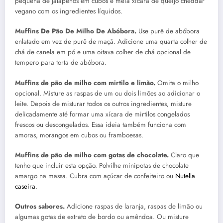
pequena de jalapeños em cubos e meia xícara de queijo cheddar
vegano com os ingredientes líquidos.
Muffins De Pão De Milho De Abóbora.
Use purê de abóbora
enlatado em vez de purê de maçã. Adicione uma quarta colher de
chá de canela em pó e uma oitava colher de chá opcional de
tempero para torta de abóbora.
Muffins de pão de milho com mirtilo e limão.
Omita o milho
opcional. Misture as raspas de um ou dois limões ao adicionar o
leite. Depois de misturar todos os outros ingredientes, misture
delicadamente até formar uma xícara de mirtilos congelados
frescos ou descongelados. Essa ideia também funciona com
amoras, morangos em cubos ou framboesas.
Muffins de pão de milho com gotas de chocolate.
Claro que
tenho que incluir esta opção. Polvilhe minipotas de chocolate
amargo na massa. Cubra com açúcar de confeiteiro ou
Nutella
caseira
.
Outros sabores.
Adicione raspas de laranja, raspas de limão ou
algumas gotas de extrato de bordo ou amêndoa. Ou misture