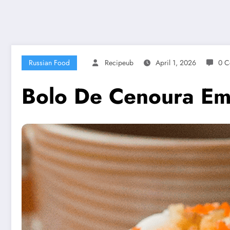
Russian Food
Recipeub
April 1, 2026
0 C
Bolo De Cenoura E