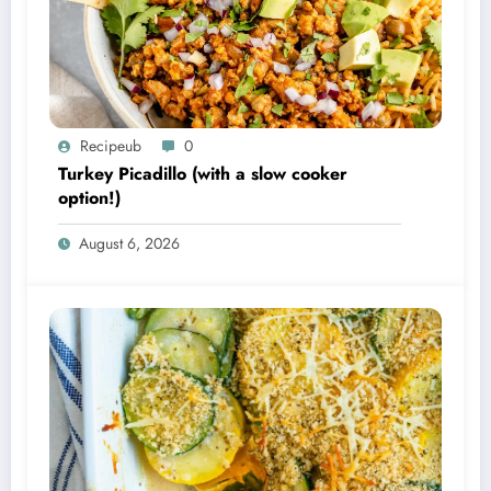
Recipeub
0
Turkey Picadillo (with a slow cooker
option!)
August 6, 2026