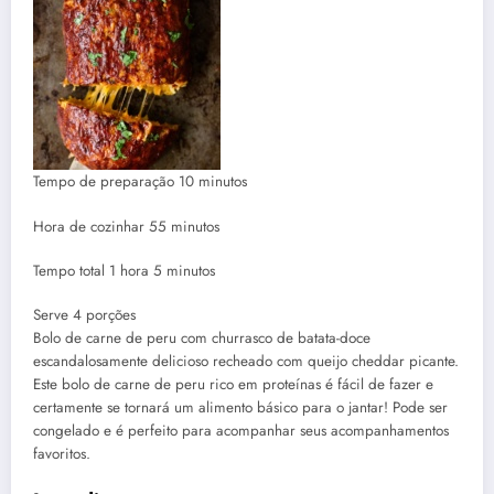
minutos
Tempo de preparação
10
minutos
minutos
Hora de cozinhar
55
minutos
hora
minutos
Tempo total
1
hora
5
minutos
Serve
Serve
4
porções
Bolo de carne de peru com churrasco de batata-doce
escandalosamente delicioso recheado com queijo cheddar picante.
Este bolo de carne de peru rico em proteínas é fácil de fazer e
certamente se tornará um alimento básico para o jantar! Pode ser
congelado e é perfeito para acompanhar seus acompanhamentos
favoritos.