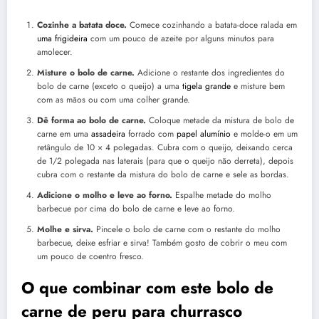
Cozinhe a batata doce.
Comece cozinhando a batata-doce ralada em
uma frigideira
com um pouco de azeite por alguns minutos para
amolecer.
Misture o bolo de carne.
Adicione o restante dos ingredientes do
bolo de carne (exceto o queijo) a uma
tigela grande
e misture bem
com as mãos ou com uma colher grande.
Dê forma ao bolo de carne.
Coloque metade da mistura de bolo de
carne em uma
assadeira
forrado com
papel alumínio
e molde-o em um
retângulo de 10 × 4 polegadas. Cubra com o queijo, deixando cerca
de 1/2 polegada nas laterais (para que o queijo não derreta), depois
cubra com o restante da mistura do bolo de carne e sele as bordas.
Adicione o molho e leve ao forno.
Espalhe metade do molho
barbecue por cima do bolo de carne e leve ao forno.
Molhe e sirva.
Pincele o bolo de carne com o restante do molho
barbecue, deixe esfriar e sirva! Também gosto de cobrir o meu com
um pouco de coentro fresco.
O que combinar com este bolo de
carne de peru para churrasco