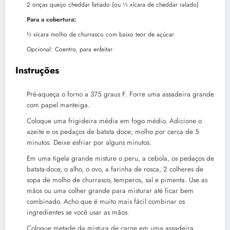
2
onças
queijo cheddar fatiado (ou ½ xícara de cheddar ralado)
Para a cobertura:
⅓
xícara
molho de churrasco com baixo teor de açúcar
Opcional: Coentro, para enfeitar
Instruções
Pré-aqueça o forno a 375 graus F. Forre uma assadeira grande
com papel manteiga.
Coloque uma frigideira média em fogo médio. Adicione o
azeite e os pedaços de batata doce; molho por cerca de 5
minutos. Deixe esfriar por alguns minutos.
Em uma tigela grande misture o peru, a cebola, os pedaços de
batata-doce, o alho, o ovo, a farinha de rosca, 2 colheres de
sopa de molho de churrasco, temperos, sal e pimenta. Use as
mãos ou uma colher grande para misturar até ficar bem
combinado. Acho que é muito mais fácil combinar os
ingredientes se você usar as mãos.
Coloque metade da mistura de carne em uma assadeira