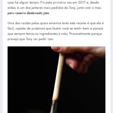
casa há algum tempo. Fiz pela primeira vez em 2017 e, desde
então, é um dos jantares mais pedidos do Tony, junto com o meu
peru caseiro desleixado joes
.
Uma das razões pelas quais amamos tanto esta receita é que ela é
fácil, repleta de proteínas que fazem você se sentir bem e parece
que sempre temos os ingredientes à mão. Provavelmente porque
prevejo que Tony vai pedir isso.