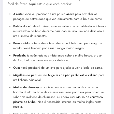
fácil de fazer. Aqui está o que você precisa:
Azeite:
você vai precisar de um pouco
azeite
para cozinhar os
pedaços de batata-doce que vão diretamente para o bolo de carne.
Batata doce:
falando nisso, estamos ralando uma batata-doce inteira e
misturando-a no bolo de carne para dar-lhe uma umidade deliciosa e
um aumento de nutrientes!
Peru moído:
a base deste bolo de carne é feita com peru magro e
moído. Você também pode usar frango moído magro.
Produzir:
também estamos misturando cebola e alho fresco, o que
dará ao bolo de carne um sabor delicioso.
Ovo:
você precisará de um ovo para ajudar a unir o bolo de carne.
Migalhas de pão:
eu uso
Migalhas de pão panko estilo italiano
para
um fichário adicional.
Molho de churrasco:
você vai misturar seu molho de churrasco
favorito direto no bolo de carne e usar mais por cima para obter um
sabor maravilhoso de churrasco. eu adoro usar
Molho de churrasco
picante de Stubb
! Não é necessário ketchup ou molho inglês nesta
receita.
Especiarias:
não se esqueça do
cominho
,
Pimenta-caiena
sal e pimenta