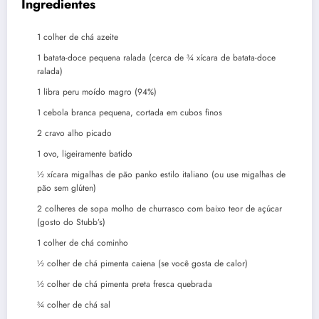
Ingredientes
1
colher de chá
azeite
1
batata-doce pequena ralada (cerca de ¾ xícara de batata-doce
ralada)
1
libra
peru moído magro (94%)
1
cebola branca pequena, cortada em cubos finos
2
cravo
alho picado
1
ovo, ligeiramente batido
½
xícara
migalhas de pão panko estilo italiano (ou use migalhas de
pão sem glúten)
2
colheres de sopa
molho de churrasco com baixo teor de açúcar
(gosto do Stubb’s)
1
colher de chá
cominho
½
colher de chá
pimenta caiena (se você gosta de calor)
½
colher de chá
pimenta preta fresca quebrada
¾
colher de chá
sal