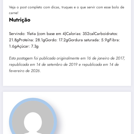
Veja o post completo com dicas, truques e o que servir com esse bolo de
carne!
Nutrição
Servindo:
1
fatia (com base em 4)
Calorias:
352
cal
Carboidratos:
21.8
g
Proteína:
28.1
g
Gordo:
17.2
g
Gordura saturada:
5.9
g
Fibra:
1.6
g
Açúcar:
7.3
g
Esta postagem foi publicada originalmente em 16 de janeiro de 2017,
republicada em 14 de setembro de 2019 e republicada em 14 de
fevereiro de 2026.