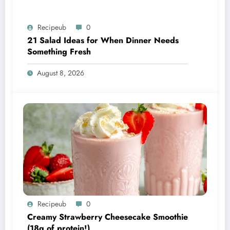
Recipeub
0
21 Salad Ideas for When Dinner Needs
Something Fresh
August 8, 2026
Recipeub
0
Creamy Strawberry Cheesecake Smoothie
(18g of protein!)