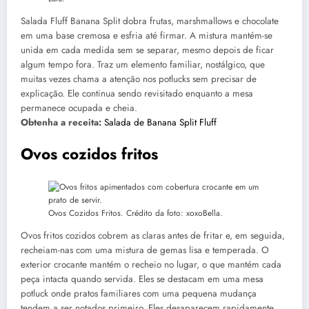
Salada Fluff Banana Split dobra frutas, marshmallows e chocolate
em uma base cremosa e esfria até firmar. A mistura mantém-se
unida em cada medida sem se separar, mesmo depois de ficar
algum tempo fora. Traz um elemento familiar, nostálgico, que
muitas vezes chama a atenção nos potlucks sem precisar de
explicação. Ele continua sendo revisitado enquanto a mesa
permanece ocupada e cheia.
Obtenha a receita:
Salada de Banana Split Fluff
Ovos cozidos fritos
Ovos Cozidos Fritos. Crédito da foto: xoxoBella.
Ovos fritos cozidos cobrem as claras antes de fritar e, em seguida,
recheiam-nas com uma mistura de gemas lisa e temperada. O
exterior crocante mantém o recheio no lugar, o que mantém cada
peça intacta quando servida. Eles se destacam em uma mesa
potluck onde pratos familiares com uma pequena mudança
tendem a ser notados primeiro. Eles desaparecem rapidamente,