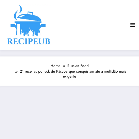
Skip
to
content
Home
Russian Food
21 receitas potluck de Páscoa que conquistam até a multidão mais
exigente