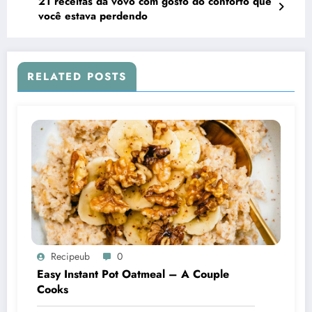
21 receitas da vovó com gosto do conforto que
você estava perdendo
RELATED POSTS
Recipeub
0
Easy Instant Pot Oatmeal – A Couple
Cooks