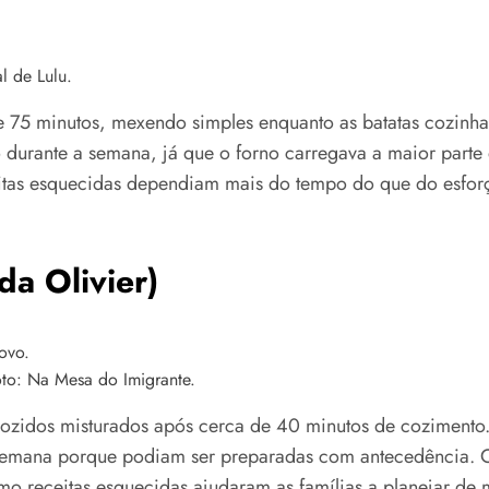
l de Lulu.
de 75 minutos, mexendo simples enquanto as batatas cozin
 durante a semana, já que o forno carregava a maior parte
itas esquecidas dependiam mais do tempo do que do esfor
da Olivier)
oto: Na Mesa do Imigrante.
 cozidos misturados após cerca de 40 minutos de cozimento.
e a semana porque podiam ser preparadas com antecedência
omo receitas esquecidas ajudaram as famílias a planejar de 