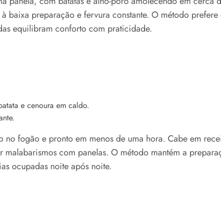
a panela, com batatas e alho-poró amolecendo em cerca de 
 baixa preparação e fervura constante. O método prefere co
as equilibram conforto com praticidade.
ante.
 no fogão e pronto em menos de uma hora. Cabe em receit
er malabarismos com panelas. O método mantém a preparaçã
as ocupadas noite após noite.