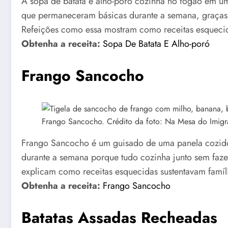
A sopa de batata e alho-poró cozinha no fogão em um
que permaneceram básicas durante a semana, graças à
Refeições como essa mostram como receitas esquecid
Obtenha a receita:
Sopa De Batata E Alho-poró
Frango Sancocho
Frango Sancocho. Crédito da foto: Na Mesa do Imigr
Frango Sancocho é um guisado de uma panela cozido
durante a semana porque tudo cozinha junto sem faz
explicam como receitas esquecidas sustentavam famíli
Obtenha a receita:
Frango Sancocho
Batatas Assadas Recheadas