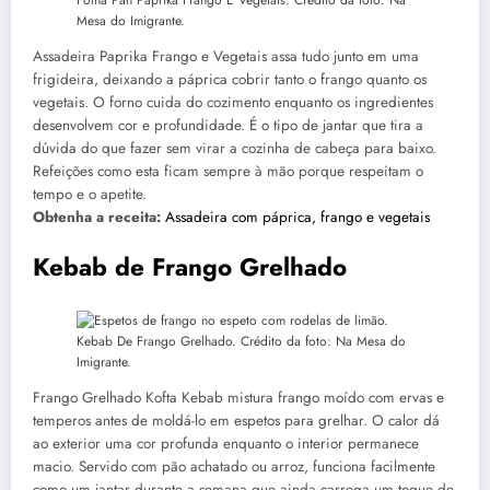
Folha Pan Paprika Frango E Vegetais. Crédito da foto: Na
Mesa do Imigrante.
Assadeira Paprika Frango e Vegetais assa tudo junto em uma
frigideira, deixando a páprica cobrir tanto o frango quanto os
vegetais. O forno cuida do cozimento enquanto os ingredientes
desenvolvem cor e profundidade. É o tipo de jantar que tira a
dúvida do que fazer sem virar a cozinha de cabeça para baixo.
Refeições como esta ficam sempre à mão porque respeitam o
tempo e o apetite.
Obtenha a receita:
Assadeira com páprica, frango e vegetais
Kebab de Frango Grelhado
Kebab De Frango Grelhado. Crédito da foto: Na Mesa do
Imigrante.
Frango Grelhado Kofta Kebab mistura frango moído com ervas e
temperos antes de moldá-lo em espetos para grelhar. O calor dá
ao exterior uma cor profunda enquanto o interior permanece
macio. Servido com pão achatado ou arroz, funciona facilmente
como um jantar durante a semana que ainda carrega um toque de